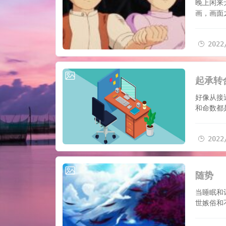
晚上闲来
画，画面
2022
2022/9/6
起承转
好像从接
和命数都
2022
2022/7/1
随势
当睡眠和
世嫉俗和