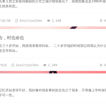
无事又把之前看得囫囵的天空之城仔细地看完了，很难想象这是1986年
之精美和思…
/10/30
InvictusChen
2,140
合，时也命也
近三十岁开始，我便渐渐看得到命。 二十岁开端的时候我记得我认为什
是玄学和自…
/9/6
InvictusChen
2,349
1
记忆开始变得不好，我好像对很多事的执念也少了很多，不再像上学时候
不可一世…