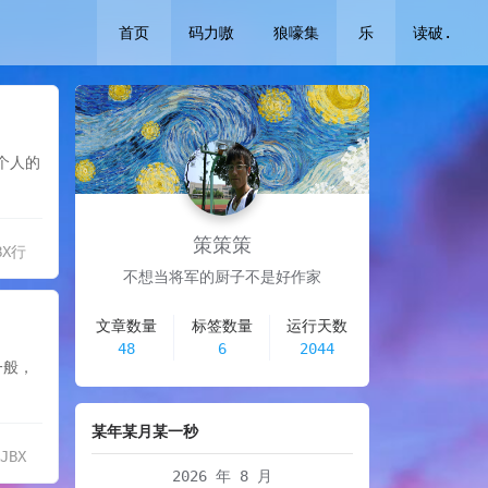
首页
码力嗷
狼嚎集
乐
读破.
个人的
策策策
BX行
不想当将军的厨子不是好作家
文章数量
标签数量
运行天数
48
6
2044
一般，
某年某月某一秒
XJBX
2026 年 8 月