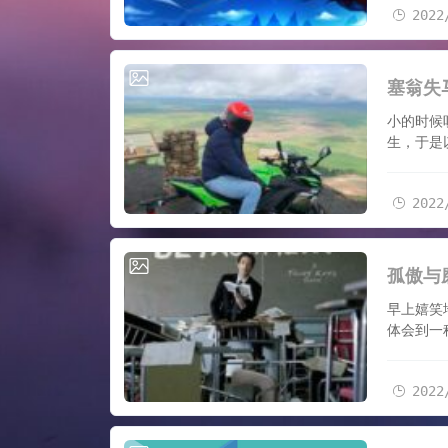
2022
2022/6/2
塞翁失
小的时候
生，于是
2022
2022/6/5
孤傲与
早上嬉笑
体会到一
2022