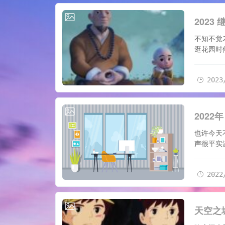
2023/1/1
2023
不知不觉
逛花园时
2023
2022/12/
2022
也许今天
声很平实
2022
2022/10/
天空之