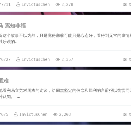
/7/11
InvictusChen
2,278
7
马 焉知非福
听这个故事不以为然，只是觉得塞翁可能只是心态好，看得到无常的事情
以乐观的…
/6/27
InvictusChen
2,357
磨难
地看完易立竞对周杰的访谈，给周杰坚定的信念和犀利的言辞报以赞赏同
种认知。 …
/6/5
InvictusChen
2,203