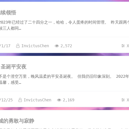
7
 继续领悟
2023年已经过了二十四分之一，哈哈，令人蛋疼的时间管理。 昨天跟两
候三人都同…
/1/17
InvictusChen
2,572
25
年 圣诞平安夜
不是个澄空万里，晚风温柔的平安圣诞夜。 但我仍旧印象深刻。 2022
温馨，感受…
/12/25
InvictusChen
2,169
30
城的勇敢与寂静