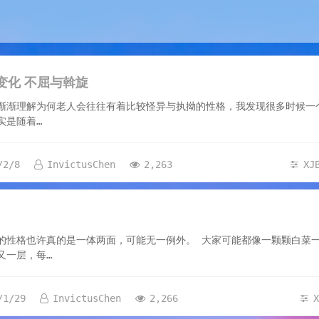
变化 不屈与斡旋
渐渐理解为何老人会往往有着比较怪异与执拗的性格，我发现很多时候一
实是随着…
/2/8
InvictusChen
2,263
XJ
9
的性格也许真的是一体两面，可能无一例外。 大家可能都像一颗颗白菜
又一层，每…
/1/29
InvictusChen
2,266