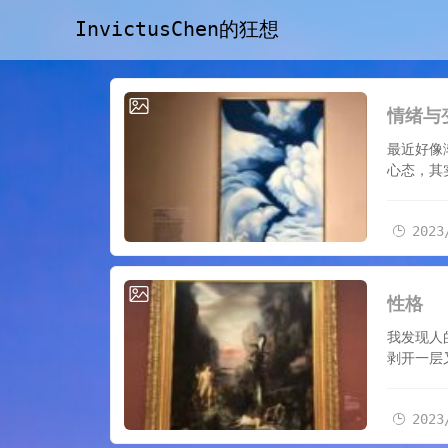
InvictusChen的狂想
2023/2/8
情绪与
最近好像
心态，其
2023
2023/1/2
性格
我发现人
剥开一层
2023