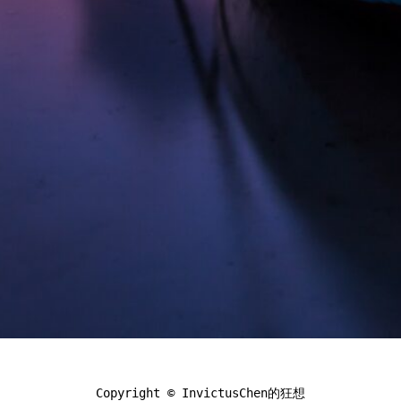
Copyright ©
InvictusChen的狂想