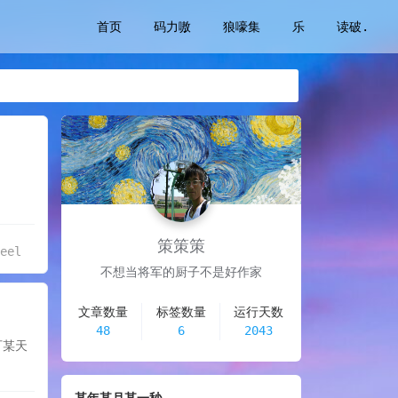
首页
码力嗷
狼嚎集
乐
读破.
策策策
Feel
不想当将军的厨子不是好作家
文章数量
标签数量
运行天数
48
6
2043
可某天
某年某月某一秒