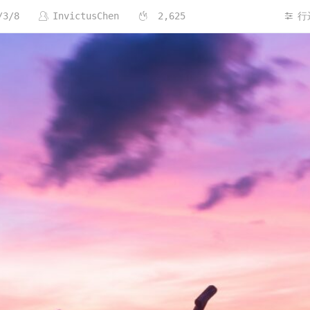
/3/8
InvictusChen
2,625
行