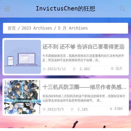
InvictusChen的狂想
首页
/
2023 Archives
/
5 月 Archives
还不到 还不够 告诉自己要看得更远
今天跟丽姐谈完话，我真的觉得自己还是要看到自己没长性的不
足，而且这种不足的原因依然在于短视，没…
远方
2023/5/12
2,382
十三机兵防卫圈——倾尽作者美感与想象力的杰作
其实2023年的二月到四月的这个阶段过的很辛苦，但我却没有什
么欲望去讲述这些不如意和苦难的细节。 坚…
XJBX
2023/5/5
2,185