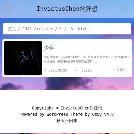
InvictusChen的狂想
首页
/
2021 Archives
/
9 月 Archives
少年
你的灵魂里一定刻着“不服”二字 每每在绝境之时仍不想放弃哪怕
一丝机会 但琐事的纠缠与现实的牵绊 …
XJBX
2021/9/29
2,185
Copyright ©
InvictusChen的狂想
Powered by
WordPress
Theme by
Qzdy v4.8
秋天不回来