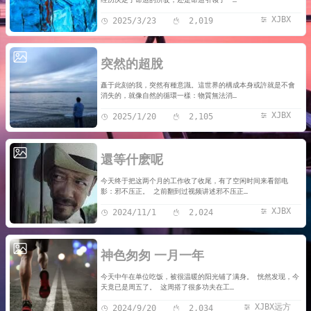
XJBX
2025/3/23
2,019
突然的超脫
矗于此刻的我，突然有種意識。這世界的構成本身或許就是不會
消失的，就像自然的循環一樣：物質無法消…
XJBX
2025/1/20
2,105
還等什麽呢
今天终于把这两个月的工作收了收尾，有了空闲时间来看部电
影：邪不压正。 之前翻到过视频讲述邪不压正…
XJBX
2024/11/1
2,024
神色匆匆 一月一年
今天中午在单位吃饭，被很温暖的阳光铺了满身。 恍然发现，今
天竟已是周五了。 这周搭了很多功夫在工…
XJBX远方
2024/9/20
2,034