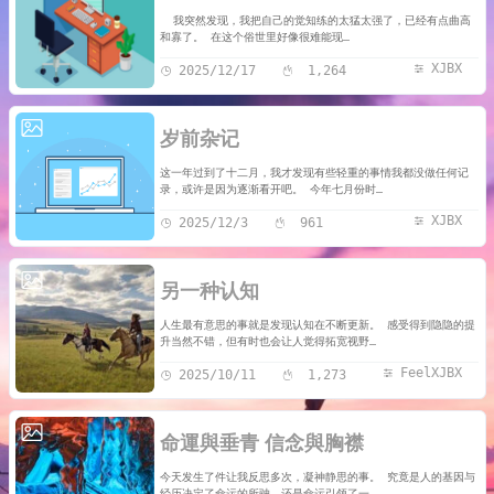
我突然发现，我把自己的觉知练的太猛太强了，已经有点曲高
和寡了。 在这个俗世里好像很难能现…
XJBX
2025/12/17
1,264
岁前杂记
这一年过到了十二月，我才发现有些轻重的事情我都没做任何记
录，或许是因为逐渐看开吧。 今年七月份时…
XJBX
2025/12/3
961
另一种认知
人生最有意思的事就是发现认知在不断更新。 感受得到隐隐的提
升当然不错，但有时也会让人觉得拓宽视野…
FeelXJBX
2025/10/11
1,273
命運與垂青 信念與胸襟
今天发生了件让我反思多次，凝神静思的事。 究竟是人的基因与
经历决定了命运的所驶，还是命运引领了一…