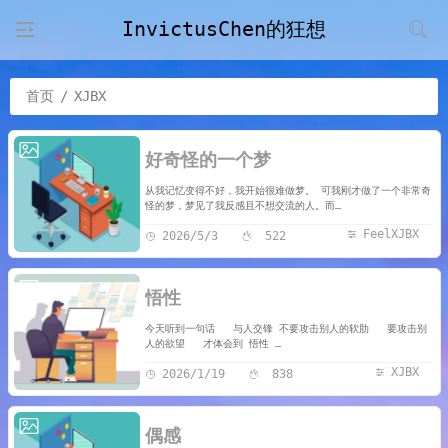
InvictusChen的狂想
首页
/
XJBX
好奇怪的一个梦
从我记忆变得不好，我开始很难做梦。 可我刚才做了一个非常奇
怪的梦，梦见了我反感且不想交流的人。而…
FeelXJBX
2026/5/3
522
悟性
今天听到一句话 与人交锋 不要攻击别人的软肋 要攻击别
人的欲望 才体会到 悟性 …
XJBX
2026/1/19
838
偶感