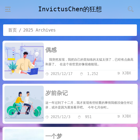
InvictusChen的狂想
首页
/
2025 Archives
偶感
我突然发现，我把自己的觉知练的太猛太强了，已经有点曲高
和寡了。 在这个俗世里好像很难能现…
XJBX
2025/12/17
1,252
岁前杂记
这一年过到了十二月，我才发现有些轻重的事情我都没做任何记
录，或许是因为逐渐看开吧。 今年七月份时…
XJBX
2025/12/3
951
一个梦