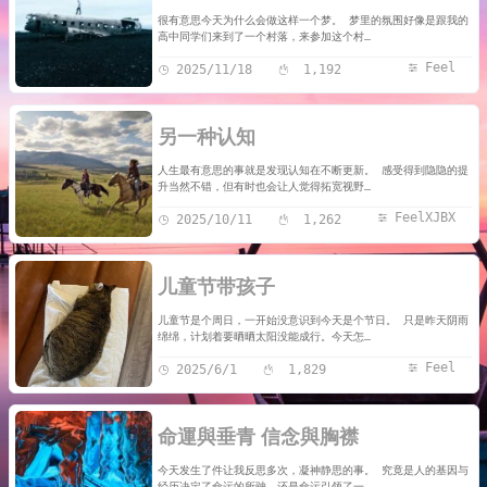
很有意思今天为什么会做这样一个梦。 梦里的氛围好像是跟我的
高中同学们来到了一个村落，来参加这个村…
Feel
2025/11/18
1,192
另一种认知
人生最有意思的事就是发现认知在不断更新。 感受得到隐隐的提
升当然不错，但有时也会让人觉得拓宽视野…
FeelXJBX
2025/10/11
1,262
儿童节带孩子
儿童节是个周日，一开始没意识到今天是个节日。 只是昨天阴雨
绵绵，计划着要晒晒太阳没能成行。今天怎…
Feel
2025/6/1
1,829
命運與垂青 信念與胸襟
今天发生了件让我反思多次，凝神静思的事。 究竟是人的基因与
经历决定了命运的所驶，还是命运引领了一…