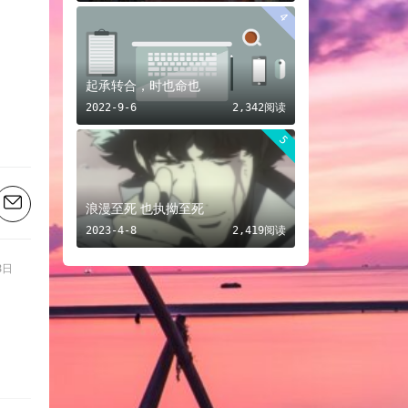
4
起承转合，时也命也
2022-9-6
2,342阅读
5
浪漫至死 也执拗至死
2023-4-8
2,419阅读
8日