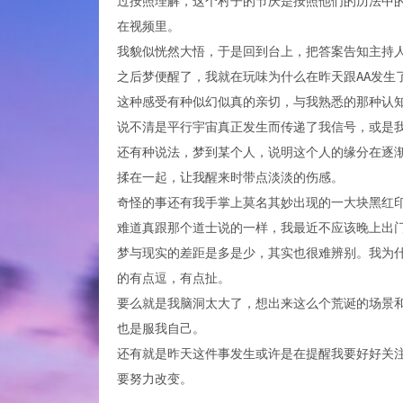
过按照理解，这个村子的节庆是按照他们的历法中
在视频里。
我貌似恍然大悟，于是回到台上，把答案告知主持
之后梦便醒了，我就在玩味为什么在昨天跟AA发生
这种感受有种似幻似真的亲切，与我熟悉的那种认
说不清是平行宇宙真正发生而传递了我信号，或是
还有种说法，梦到某个人，说明这个人的缘分在逐
揉在一起，让我醒来时带点淡淡的伤感。
奇怪的事还有我手掌上莫名其妙出现的一大块黑红
难道真跟那个道士说的一样，我最近不应该晚上出
梦与现实的差距是多是少，其实也很难辨别。我为
的有点逗，有点扯。
要么就是我脑洞太大了，想出来这么个荒诞的场景
也是服我自己。
还有就是昨天这件事发生或许是在提醒我要好好关
要努力改变。