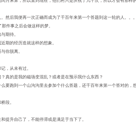
的闰月来算，所以直到现在，他们村只是庆祝了几十次，所以才会有那样
人。然后我便再一次正确而成为了千百年来第一个答题到这一轮的人。。
了那件事之后会做这样的梦。
知与期待。
我近期的经历造就这样的想象。
渐与你脱离。
印记，从未有过。
门？真的是我的磁场变混乱？或者是在预示我什么东西？
什么要跑到一个山沟沟里去参加个什么答题，还千百年来第一个答对的，
和桥段。
注和提升自己了，不能停滞或是满足于当下了。