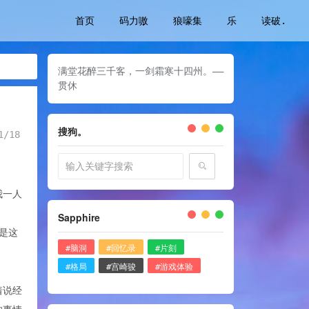
首页
码力嗷
狼嚎集
乐
读破.
满堂花醉三千客，一剑霜寒十四州。——
贯休
搜狗。
1/18
我一人
Sapphire
是这
#脑洞
#回忆录
#片刻
#格局
#宫崎骏
#游戏体验
着说经