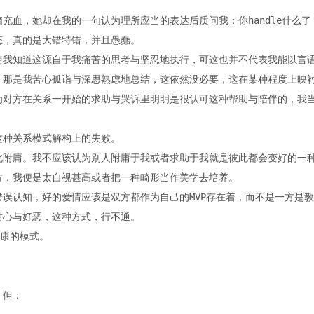
充血，她却在我的一句认为理所应当的表达后质问我：你handle什么了
态，真的是大错特错，并且愚蠢。
使我知道这源自于我痛苦的思考与坚忍地执行，可这也并不代表我能以言
，那是我苦心孤诣与深思熟虑地总结，这依然没必要，这在某种程度上映
为对方在关系一开始的求助与哭诉里明明是很认可这种帮助与陪伴的，我
这种关系模式解构上的失败。
此附庸。我不应该认为别人附庸于我或者求助于我就是彼此都会变好的一
方，我便是太自视甚高或者把一种畸形当作美学去培养。
误认知，好的爱情应该是双方都作为自己的MVP存在着，而不是一方是
耐心与好恶，这种方式，行不通。
健康的模式。
。但：