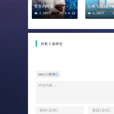
世界的两面
心有飞鸟 成了
2,505℃
2023-4-13
2,343℃
共有
0
条评论
emoji表情