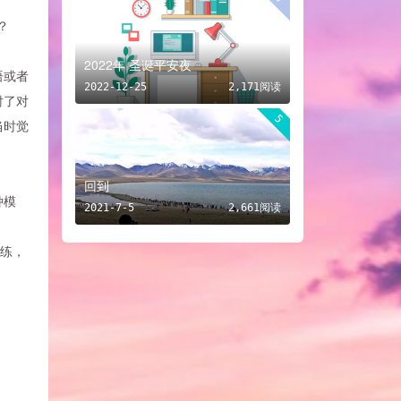
？
2022年 圣诞平安夜
语或者
2022-12-25
2,171阅读
衬了对
5
当时觉
回到
种模
2021-7-5
2,661阅读
教练，