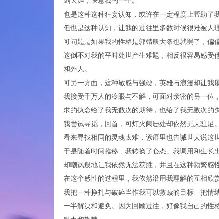
剑天涯，快意我的一生。
也是这种这种狂妄认知，或许在一定程度上帮助了
但也是这种认知，让我的过往里多数时候很难被人
可问题是如果我的性格是郭靖般大条也就罢了，偏
这倒不对我的平时处世产生难题，相反很容易感受
和外人。
可另一方面，这种敏感与强硬，英雄与浪漫却让我
我接受千万人的冷眼与不解，可面对亲密的另一位
求的执念给了我无数次的期待，也给了我无数次的
我尝试寻觅，回首，可灯火阑珊处却依然无人驻足
看来寻找相同的灵魂太难，谚语里也告诫世人说这
于是随着时间推移，我转换了心态。我调用和生长
却嘲讽般地让我依然无法获胜，并且在这种频繁感
在这个感性的过程里，我依然沿用我理解的互相欣
我把一种挣扎与破碎当作我可以救赎的目标，把情
一半解决和避免。因为回顾过往，好像我自己的性