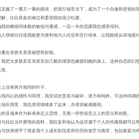
我克服了一重又一重的困境，把我引领至当下，成为了一个自傲和坚韧的
理解，往往再多的难过和委屈我也很少吐露。
偏我却雌雄同体般的敏锐与通感，一花一木的流露我也感受得到。
他人情绪往往使我能更为便利地与人结交和言行得体，让我能很从容地面
屡屡在亲密关系里碰壁和折戟。
，我把太多犹若至亲甚至自己般的渴望也嫁接到她的身上。这种自恋的幻
失落。
。
世上没有两片相同的叶子。
出我内心的感性与同理，我尝试欣赏美与破碎，潜力和纯粹。可这种同调
性地应用里，我也变得情绪多了起来，亦变得敏感脆弱。
赏的灵魂来作为标准来定义恋情，无视一些世俗意义上的雷点和劝慰。
绪与拉扯当作爱情的底料，我狂妄和地认为这些属于个人的伤痛我都可以
格与抉择摆平了很多我个人成长阶段里所经历的迷茫与痛苦，包括家庭与