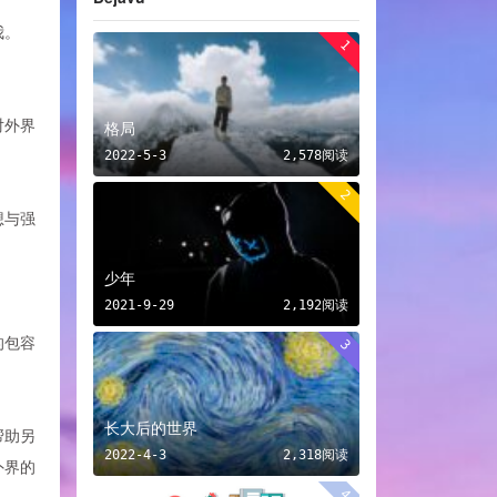
我。
1
对外界
格局
2022-5-3
2,578阅读
2
想与强
少年
2021-9-29
2,192阅读
的包容
3
长大后的世界
帮助另
2022-4-3
2,318阅读
外界的
4