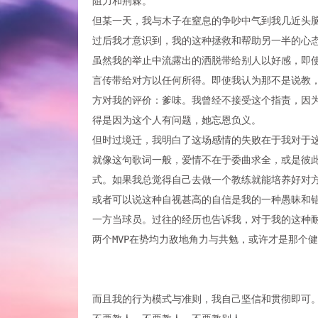
阻力和荆棘。
但某一天，我与木子在窒息的争吵中气到我几近头脑
过后我才意识到，我的这种拯救和帮助另一半的心
虽然我的举止中流露出的洒脱带给别人以好感，即
言传带给对方以任何所得。即使我认为那不是说教
方对我的评价：爹味。我曾经不接受这个指责，因
得是因为这个人有问题，她忘恩负义。
但时过境迁，我明白了这场感情的失败在于我对于
就像这句歌词一般，爱情不在于委曲求全，或是彼
式。如果我总觉得自己去做一个教练就能培养好对
或者可以说这种自视甚高的自信是我的一种愚昧和错
一方当球员。过往的经历也告诉我，对于我的这种
两个MVP在势均力敌地角力与共勉，或许才是那个
而且我的行为模式与准则，我自己坚信和贯彻即可