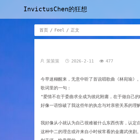
InvictusChen的狂想
首页
/
Feel
/
正文
策策策
2026-2-11
477
今早迷糊醒来，无意中听了首说唱歌曲《林宛瑜》
歌词里的一句：
"爱情不在于委曲求全成为彼此附庸，在于做自己的M
好像一语惊破了我这些年的执念与对亲密关系的理
我好像从小就认为自己很难被什么东西伤害，认定
这种中二的理念或许来自小时候常看的金庸武侠剧