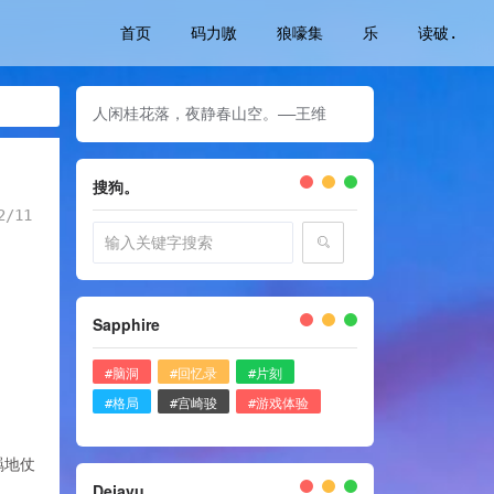
首页
码力嗷
狼嚎集
乐
读破.
人闲桂花落，夜静春山空。——王维
搜狗。
2/11
Sapphire
#脑洞
#回忆录
#片刻
#格局
#宫崎骏
#游戏体验
羁地仗
Dejavu