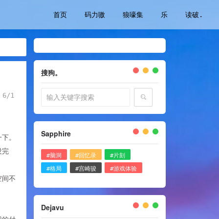
首页
码力嗷
狼嚎集
乐
读破.
搜狗。
6/1
Sapphire
一下。
没完
#脑洞
#回忆录
#片刻
#格局
#宫崎骏
#游戏体验
空间不
Dejavu