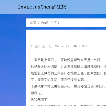
InvictusChen的狂想
首页
/
Feel
/
正文
策策策
2025-6-1
1,833
儿童节是个周日，一开始没意识到今天是个节日。
只是昨天阴雨绵绵，计划着要晒晒太阳没能成行。
最近赶上倒霉的公寓弄什么墙体上色，把家里的门
工，屋里又热又闷，而且还没有太阳。
于是把年年带上去它很开心，在顶楼阳台满地打滚
跟我走。
给我气着了。