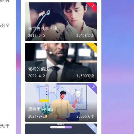
我的付
1
缘分至
来世再续未了缘。
2012-5-5
2,458阅读
2
老柯的偏执
2022-4-2
1,500阅读
3
黑暗里的独白
2024-8-18
2,866阅读
无动于
4