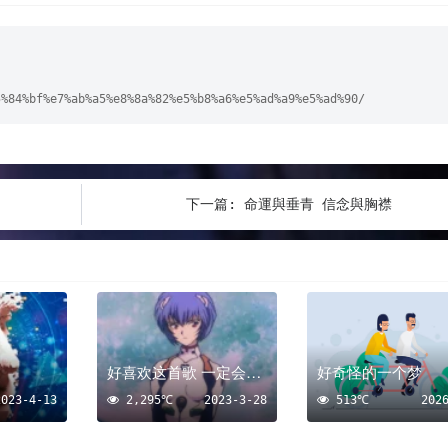
5%84%bf%e7%ab%a5%e8%8a%82%e5%b8%a6%e5%ad%a9%e5%ad%90/
下一篇:
命運與垂青 信念與胸襟
好喜欢这首歌 一定会用它做背景音乐好好做一个视频
好奇怪的一个梦
2023-4-13
2,295℃
2023-3-28
513℃
202