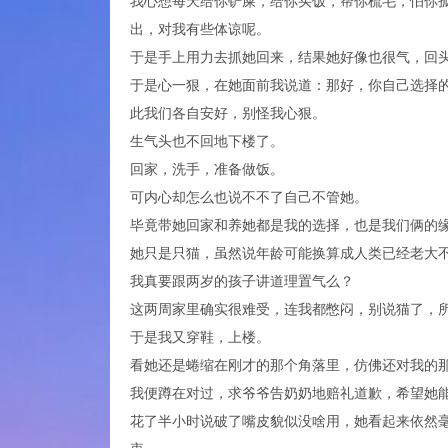
我心想每天给你铲屎，给你买饭，帮你梳毛，怕你
出，对我有些体谅呢。
于是手上用力去抓她回来，结果她好像也很气，回
于是心一狠，在她面前我说道：那好，你自己选择
此我们各自安好，别怪我心狠。
生气头也不回地下楼了。
回家，洗手，准备做饭。
可内心却怎么也说不不了自己不管她。
毕竟带她回家和养她都是我的选择，也是我们俩的
她只是只猫，虽然说年龄可能换算成人类已经老大
我真要跟两岁的孩子讲道理置气么？
这两周家里确实很难受，连我都憋闷，别说猫了，
于是我又穿鞋，上楼。
看她还是蜷缩在刚才的那个角落里，仿佛还对我的
我便蹲在对过，求爷爷告奶奶地赔礼道歉，希望她
花了半小时说破了嘴皮貌似没啥用，她看起来依然