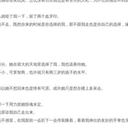
孤独给你买玩具。怎么没有功劳我也是有苦劳的人吧，为什么你感受不到
头就咬了我一下，留了两个血牙印。
的不走。既然你来的时候是你选择的我，那不跟我走也是你自己的选择，
缘分。她在偌大的天地里选择了我，我也该善待她。
不小，可算智商，也许就只有两三岁的孩子的水平。
所以她不想回来也是情有可原。或许她只是想在楼上多呆会。
那一下用力抓她惊魂未定。
能原谅我自己走出来。
毫不感冒，在我面前一会趴下一会佯装睡着，看着我伸出的友好的手掌也