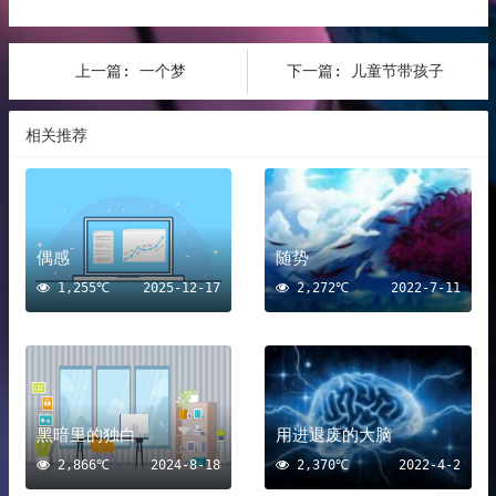
上一篇:
一个梦
下一篇:
儿童节带孩子
相关推荐
偶感
随势
1,255℃
2025-12-17
2,272℃
2022-7-11
黑暗里的独白
用进退废的大脑
2,866℃
2024-8-18
2,370℃
2022-4-2