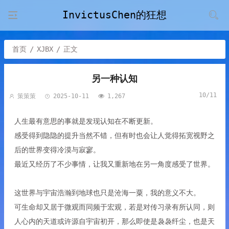
InvictusChen的狂想
首页
/
XJBX
/
正文
另一种认知
10/11
策策策
2025-10-11
1,267
人生最有意思的事就是发现认知在不断更新。
感受得到隐隐的提升当然不错，但有时也会让人觉得拓宽视野之
后的世界变得冷漠与寂寥。
最近又经历了不少事情，让我又重新地在另一角度感受了世界。
这世界与宇宙浩瀚到地球也只是沧海一粟，我的意义不大。
可生命却又居于微观而同频于宏观，若是对传习录有所认同，则
人心内的天道或许源自宇宙初开，那么即使是袅袅纤尘，也是天