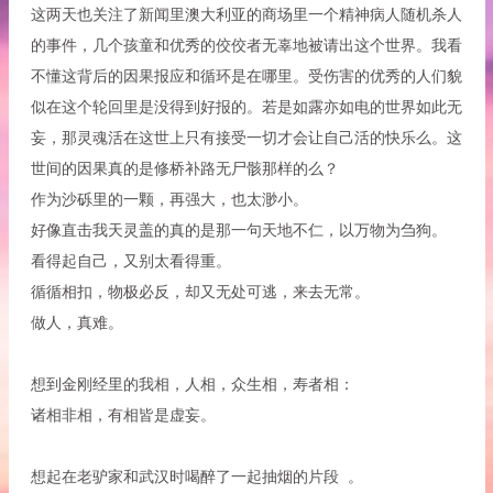
这两天也关注了新闻里澳大利亚的商场里一个精神病人随机杀人
的事件，几个孩童和优秀的佼佼者无辜地被请出这个世界。我看
不懂这背后的因果报应和循环是在哪里。受伤害的优秀的人们貌
似在这个轮回里是没得到好报的。若是如露亦如电的世界如此无
妄，那灵魂活在这世上只有接受一切才会让自己活的快乐么。这
世间的因果真的是修桥补路无尸骸那样的么？
作为沙砾里的一颗，再强大，也太渺小。
好像直击我天灵盖的真的是那一句天地不仁，以万物为刍狗。
看得起自己，又别太看得重。
循循相扣，物极必反，却又无处可逃，来去无常。
做人，真难。
想到金刚经里的我相，人相，众生相，寿者相：
诸相非相，有相皆是虚妄。
想起在老驴家和武汉时喝醉了一起抽烟的片段 。