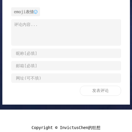
emoji表情
Copyright ©
InvictusChen的狂想