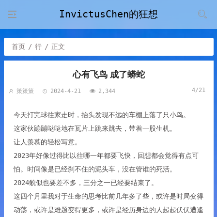
InvictusChen的狂想
首页
/
行
/
正文
心有飞鸟 成了蟒蛇
4/21
策策策
2024-4-21
2,344
今天打完球往家走时，抬头发现不远的车棚上落了只小鸟。
这家伙蹦蹦哒哒地在瓦片上跳来跳去，带着一股生机。
让人羡慕的轻松写意。
2023年好像过得比以往哪一年都要飞快，回想都会觉得有点可
怕。时间像是已经刹不住的泥头车，没在管谁的死活。
2024貌似也要差不多，三分之一已经要结束了。
这四个月里我对于生命的思考比前几年多了些，或许是时局变得
动荡，或许是难题变得更多，或许是经历身边的人起起伏伏遭逢