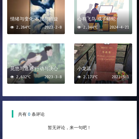
情绪与变化 不屈与斡旋
心有飞鸟 成了蟒蛇
2,264℃
2023-2-8
2,344℃
2024-4-21
晃悠与逃避 行动与决心
小龙墓
2,632℃
2023-3-8
2,173℃
2021-5-1
共有
0
条评论
暂无评论，来一句吧！