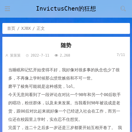
InvictusChen的狂想
首页
/
XJBX
/
正文
随势
7/11
策策策
2022-7-11
2,268
当睡眠和记忆开始变得不好，我好像对很多事的执念也少了很
多，不再像上学时候那么愤世嫉俗和不可一世。
磨平了棱角可能就是这种感觉，lol。
今天无意间看到了一段评论在对比一个98年和另一个00后歌手
的唱功，粉丝群体，以及未来发展。当我看到98年被说成是老
货，跟00后对比起来就好像一个已经进入社会在工作，而另一
位还在校园里上学时，实在忍不住想笑。
完蛋了，连二十之后多一岁还是三岁都要开始互相开卷了。 我