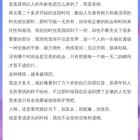
是真真明白人的年龄焦虑怎么来的了，简直丧病。
再去看二十多岁开始的这段时间，貌似人生最有精力和最澎湃的
时光就在那时，那时可能一无所有，但却有足够的机会和时间来
任性和倔强。现在的时光里我得到了一些，却也不断失去了很多
重要的部分，我突然觉得不仅是世界，连一个人的一生都在遵循
一种交换的平衡，能力增长，热情退却；见识开阔，肌体枯槁。
没有哪个时间会是完美的机会，只有把握每一个独一无二的瞬间
才算不虚此行。
这种领悟，越来越强烈。
我这才多大，就好像看到了六十岁的自己回望往昔，羡慕年轻人
无所畏惧的样子哈哈。不过那时候我也应该积攒了足够的人生智
慧来游刃有余地看破烦恼和歹势吧。
人呐，还是要把握好当下，别盲从，别犹豫，别放弃。
就是变成老头的时候，我也不会觉得后悔和遗憾。