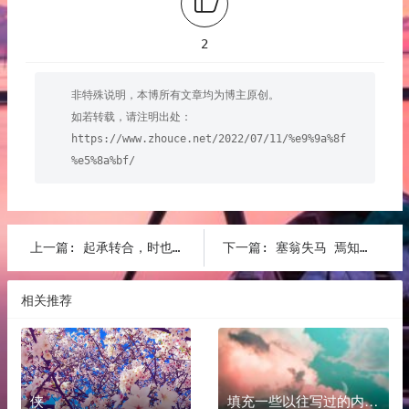
2
非特殊说明，本博所有文章均为博主原创。
如若转载，请注明出处：
https://www.zhouce.net/2022/07/11/%e9%9a%8f
%e5%8a%bf/
上一篇:
起承转合，时也命也
下一篇:
塞翁失马 焉知非福
相关推荐
侠
填充一些以往写过的内容吧 更新好像要花不少时间