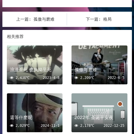
上一篇:
孤傲与磨难
下一篇:
格局
相关推荐
浪漫至死 也执拗至死
孤傲与磨难
2,436℃
2023-4-8
2,209℃
2022-6-5
還等什麽呢
2022年 圣诞平安夜
2,029℃
2024-11-1
2,178℃
2022-12-25