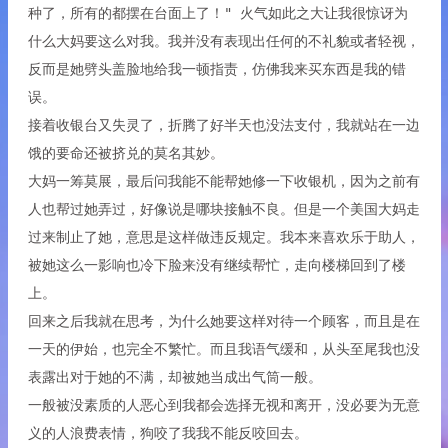
种了，所有的都摆在台面上了！" 火气如此之大让我很惊讶为
什么大妈要这么对我。我并没有表现出任何的不礼貌或者轻视，
反而是她劈头盖脸地给我一顿指责，仿佛我来买东西是我的错
误。
接着收银台又失灵了，折腾了好半天也没法支付，我就站在一边
饿的要命还被挤兑的莫名其妙。
大妈一筹莫展，最后问我能不能帮她修一下收银机，因为之前有
人也帮过她弄过，好像说是哪块接触不良。但是一个美国大妈走
过来制止了她，意思是这样做违反规定。我本来喜欢乐于助人，
被她这么一影响也冷下脸来没有继续帮忙，走向楼梯回到了楼
上。
回来之后我就在思考，为什么她要这样对待一个顾客，而且是在
一天的伊始，也完全不繁忙。而且我语气缓和，从头至尾我也没
表露出对于她的不满，却被她当成出气筒一般。
一般被没素质的人恶心到我都会选择无视和离开，没必要为无意
义的人浪费表情，狗咬了我我不能反咬回去。