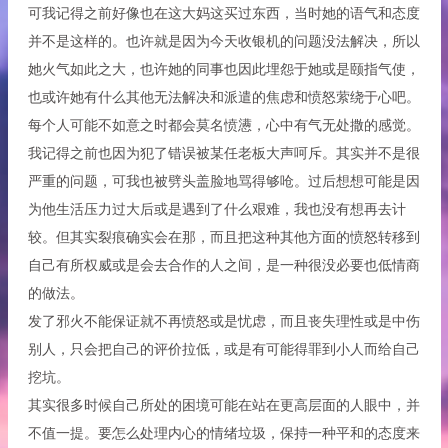
可我记得之前好像也在这大妈这买过东西，当时她的语气和态度
并不是这样的。也许就是因为今天收银机的问题没法解决，所以
她火气如此之大，也许她的同事也因此埋怨于她或是颐指气使，
也或许她有什么其他无法解决和派遣的焦虑和愤怒萦绕于心吧。
每个人可能不如意之时都会莫名愤懑，心中有气无处撒的感觉。
我记得之前也因为犯了错误被某任老板大声呵斥。其实并不是很
严重的问题，可我也被劈头盖脸地骂得够呛。过后想想可能是因
为他生活压力过大后或是遇到了什么艰难，我也没有想再去计
较。但其实裂痕确实会在那，而且把这种其他方面的愤怒转移到
自己有所权威或是会去合作的人之间，是一种很没必要也低情商
的做法。
发了邪火不能保证就不再愤怒或是忧虑，而且丧失理性或是中伤
别人，只会把自己的评价拉低，或是有可能得罪到小人而给自己
挖坑。
其实很多时候自己所处的困境可能在站在更高层面的人眼中，并
不值一提。要怎么处理内心的情绪垃圾，保持一种平和的态度来