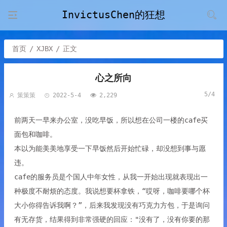
InvictusChen的狂想
首页
/
XJBX
/
正文
心之所向
5/4
策策策
2022-5-4
2,229
前两天一早来办公室，没吃早饭，所以想在公司一楼的cafe买
面包和咖啡。
本以为能美美地享受一下早饭然后开始忙碌，却没想到事与愿
违。
cafe的服务员是个国人中年女性，从我一开始出现就表现出一
种极度不耐烦的态度。我说想要杯拿铁，“哎呀，咖啡要哪个杯
大小你得告诉我啊？”，后来我发现没有巧克力方包，于是询问
有无存货，结果得到非常强硬的回应："没有了，没有你要的那